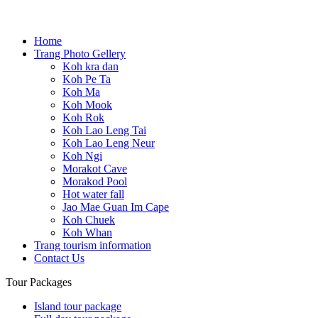
Home
Trang Photo Gellery
Koh kra dan
Koh Pe Ta
Koh Ma
Koh Mook
Koh Rok
Koh Lao Leng Tai
Koh Lao Leng Neur
Koh Ngi
Morakot Cave
Morakod Pool
Hot water fall
Jao Mae Guan Im Cape
Koh Chuek
Koh Whan
Trang tourism information
Contact Us
Tour Packages
Island tour package