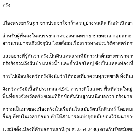
ตรัง
เมืองพระยารัษฎา ชาวประชาใจกว้าง หมูย่างรสเลิศ ถิ่นกำเนิด
สำหรับผู้ที่หลงใหลบรรยากาศของหาดทราย ชายทะเล กลุ่มเกาะ และอาห
ยาวนานมาจนถึงปัจจุบัน โดยสั่งสมเรื่องราวทางประวัติศาสตร์ตก
และอย่างที่รู้กันว่า ตรังเป็นดินแดนแรกที่มีการนำต้นยางพารามา
ตรังยังรวมถึงผืนป่า แหล่งน้ำ และถ้ำน้อยใหญ่ ซึ่งเป็นแหล่งท่อ
การไปเยือนจังหวัดตรังจึงนับว่าได้ท่องเที่ยวครบทุกรสชาติ ทั้
จังหวัดตรังมีเนื้อที่ประมาณ 4,941 ตารางกิโลเมตร พื้นที่ส่วนให
พื้นที่ของจังหวัดตรัง ขณะที่อีกข้อสันนิษฐานหนึ่งบอกว่า ตรังม
ความเป็นมาของเมืองตรังนั้นเริ่มต้นในสมัยรัตนโกสินทร์ โดยพบห
อื่นๆ ที่พบในเวลาต่อมา ทำให้สามารถแบ่งยุคสมัยของวิวัฒนาการเม
1. สมัยตั้งเมืองที่ตำบลควนธานี (พ.ศ. 2354-2436) ตรงกับรัชส