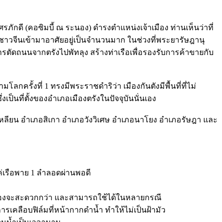
ศรภักดี (คอซิมบี้ ณ ระนอง) ดำรงตำแหน่งเจ้าเมือง ท่านเห็นว่าที่
่ มีชาวจีนเข้ามาอาศัยอยู่เป็นจำนวนมาก ในช่วงที่พระยารัษฎานุ
ารตัดถนนจากตรังไปพัทลุง สร้างท่าเรือเพื่อรองรับการค้าขายกับ
โลกครั้งที่ 1 ทรงมีพระราชดำริว่า เมืองกันตังมีพื้นที่ที่ไม่
เป็นที่ตั้งของอำเภอเมืองตรังในปัจจุบันนั่นเอง
เหลียน อำเภอสิเกา อำเภอวังวิเศษ อำเภอนาโยง อำเภอรัษฎา และ
่เรือพาย 1 ลำลอดผ่านพอดี
ตัวเองจะสะดวกกว่า และสามารถใช้ได้ในหลายกรณี
เคลือบฟิล์มที่หน้ากากดำน้ำ ทำให้ไม่เป็นฝ้ามัว