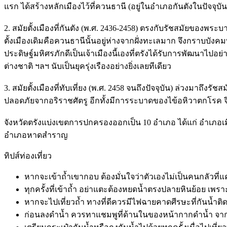
แรก ได้สร้างหลักเมืองไว้ที่ควนธานี (อยู่ในอำเภอกันตังในปัจจุบั
2. สมัยตั้งเมืองที่กันตัง (พ.ศ. 2436-2458) ตรงกับรัชสมัยของพระ
ตั้งเมืองเดิมคือควนธานีนั้นอยู่ห่างจากฝั่งทะเลมาก จึงกราบบังคม
ประดิษฐ์มหิศรภักดีเป็นเจ้าเมืองนี้เองที่ตรังได้รับการพัฒนาไป
ต่างชาติ ฯลฯ นับเป็นยุครุ่งเรืองอย่างยิ่งเลยทีเดียว
3. สมัยตั้งเมืองที่ทับเที่ยง (พ.ศ. 2458 จนถึงปัจจุบัน) ล่วงมาถึงร
ปลอดภัยจากอริราชศัตรู อีกทั้งมีการระบาดของไข้อหิวาตกโรค จึงทร
จังหวัดตรังแบ่งเขตการปกครองออกเป็น 10 อำเภอ ได้แก่ อำเภอ
อำเภอหาดสำราญ
ทิปส์ท่องเที่ยว
หากจะเข้าถ้ำเขากอบ ต้องมั่นใจว่าตัวเองไม่เป็นคนกลัว
ทุกครั้งที่เข้าถ้ำ อย่าแตะต้องหยดน้ำตรงปลายหินย้อย เพร
หากจะไปเที่ยวถ้ำ ทางที่ดีควรมีไฟฉายคาดศีรษะที่กันน้ำ
ก่อนลงดำน้ำ ควรทาแชมพูที่ด้านในของหน้ากากดำน้ำ จากนั้