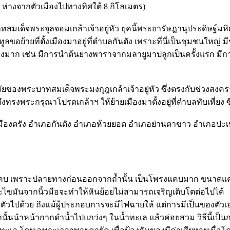
น ห่างจากตัวเมืองไปทางทิศใต้ 8 กิโลเมตร)
บาทสมเด็จพระจุลจอมเกล้าเจ้าอยู่หัว ยุคนี้พระยารัษฎานุประดิษฐ์มหิ
ทูลขอย้ายที่ตั้งเมืองมาอยู่ที่ตำบลกันตัง เพราะที่นี่เป็นชุมชนใหญ
อย่างมาก เช่น มีการนำต้นยางพาราจากมลายูมาปลูกเป็นครั้งแรก มีก
ัชสมัยของพระบาทสมเด็จพระมงกุฎเกล้าเจ้าอยู่หัว ซึ่งตรงกับช่วงสงคราม
งพระกรุณาโปรดเกล้าฯ ให้ย้ายเมืองมาตั้งอยู่ที่ตำบลทับเที่ยง ซึ่ง
เมืองตรัง อำเภอกันตัง อำเภอห้วยยอด อำเภอย่านตาขาว อำเภอปะ
ที่แคบ เพราะปลายทางก่อนออกจากถ้ำนั้น เป็นโพรงแคบมาก ขนาดแค
าะไขมันจากนิ้วมือจะทำให้หินย้อยไม่สามารถเจริญเติบโตต่อไปได้
ติดตัวไปด้วย ถึงแม้ผู้ประกอบการจะมีไฟฉายให้ แต่การมีเป็นของ
นนำหน้ากากดำน้ำไปแกว่งๆ ในน้ำทะเล แล้วค่อยสวม วิธีนี้เป็นการ