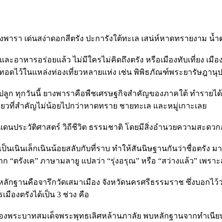
ยางพารา เด่นสง่าดอกสีตรัง ปะการังใต้ทะเล เสน่ห์หาดทรายงาม 
ารอร่อยแล้ว ไม่มีใครไม่คิดถึงตรัง หรือเมืองทับเที่ยง เมืองท่าค
ทอดไว้ในแหล่งท่องเที่ยวหลายแห่ง เช่น พิพิธภัณฑ์พระยารัษฎานุป
ปลูก ทุกวันนี้ ยางพาราคือพืชเศรษฐกิจสำคัญของภาคใต้ ทำรายได้เลี
งเที่ยวที่สำคัญไม่น้อยไปกว่าหาดทราย ชายทะเล และหมู่เกาะเลย
งดินแดนประวัติศาสตร์ วิถีชีวิต ธรรมชาติ โดยมีสิ่งอำนวยความสะด
ญ่เป็นเนินเล็กเนินน้อยสลับกับที่ราบ ทำให้สันนิษฐานกันว่าชื่อตรั
าจาก “ตรังเค” ภาษามลายู แปลว่า “รุ่งอรุณ” หรือ “สว่างแล้ว” เพร
ลักฐานคือจารึกวัดเสมาเมือง จังหวัดนครศรีธรรมราช ซึ่งบอกไว้ว่
ืองตรังได้เป็น 3 ช่วง คือ
มัยของพระบาทสมเด็จพระพุทธเลิศหล้านภาลัย พบหลักฐานจากทำเนียบ