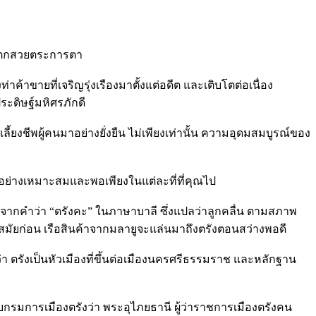
น้ำตกสวยตระการตา
้าขายที่เจริญรุ่งเรืองมาตั้งแต่อดีต และเติบโตต่อเนื่อง
ระดิษฐ์มหิศรภักดี
้ยงชีพผู้คนมาอย่างยั่งยืน ไม่เพียงเท่านั้น ความอุดมสมบูรณ์ของ
วกอย่างเหมาะสมและพอเพียงในแต่ละที่ที่คุณไป
ง มาจากคำว่า “ตรังคะ” ในภาษาบาลี ซึ่งแปลว่าลูกคลื่น ตามสภาพ
าะสมัยก่อน เรือสินค้าจากมลายูจะแล่นมาถึงตรังตอนสว่างพอดี
า ตรังเป็นหัวเมืองที่ขึ้นต่อเมืองนครศรีธรรมราช และหลักฐาน
กรมการเมืองตรังว่า พระอุไภยธานี ผู้ว่าราชการเมืองตรังคน